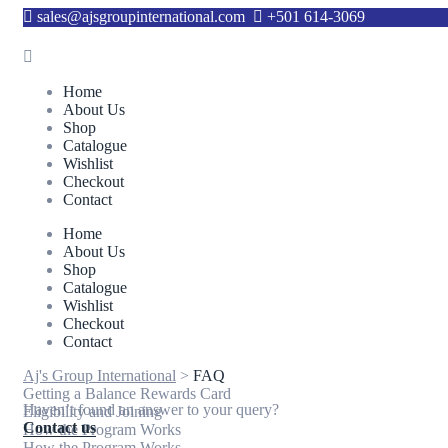
sales@ajsgroupinternational.com
+501 614-3069
Home
About Us
Shop
Catalogue
Wishlist
Checkout
Contact
Home
About Us
Shop
Catalogue
Wishlist
Checkout
Contact
Aj's Group International
>
FAQ
Getting a Balance Rewards Card
Haven’t found an answer to your query?
Eligibility and Joining
Contact us
How the Program Works
How the Program Works